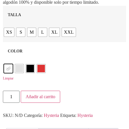
algodón 100% y disponible solo por tiempo limitado.
TALLA
XS
S
M
L
XL
XXL
COLOR
Limpiar
Añadir al carrito
SKU:
N/D
Categoría:
Hysteria
Etiqueta:
Hysteria